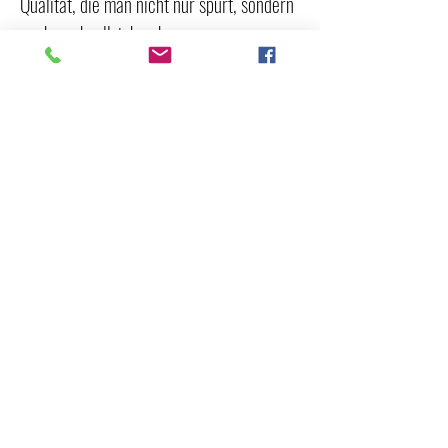
Qualität, die man nicht nur spürt, sondern
auch nachvollziehen kann.
Entworfen und entwickelt in
Deutschland
Produziert in Europa
OEKO-TEX® zertifiziert
Umweltfreundliche Kartonverpackung
Hinweis
: Infos zur OEKO‑TEX®
Zertifizierung inkl. Prüfnummer &
Prüfinstitut findest du in unseren
FAQ
unter Punkt 11.
Hersteller & verantwortliche Person
gemäß GPSR