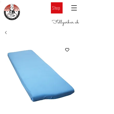
Shop
Fellgerber
.
ch