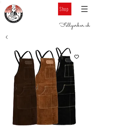
Shop
Fellgerber
.
ch