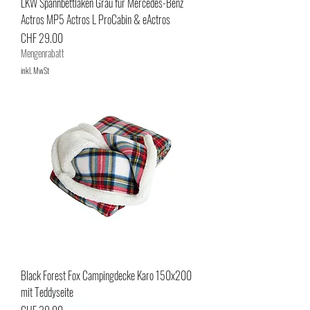
LKW Spannbettlaken Grau für Mercedes-Benz
Actros MP5 Actros L ProCabin & eActros
Preis
CHF 29.00
Mengenrabatt
inkl. MwSt
Black Forest Fox Campingdecke Karo 150x200
mit Teddyseite