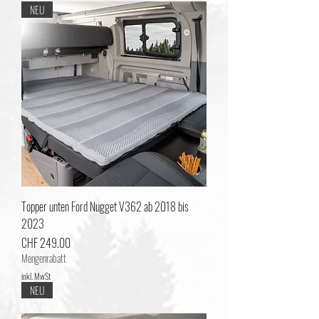
NEU
Topper unten Ford Nugget V362 ab 2018 bis
2023
Preis
CHF 249.00
Mengenrabatt
inkl. MwSt
NEU