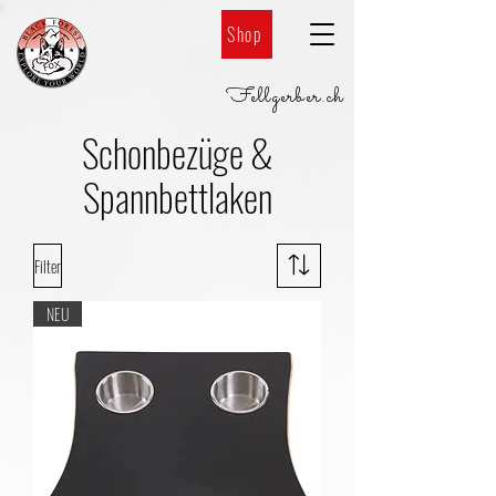
Shop
Fellgerber
.
ch
Schonbezüge &
Spannbettlaken
Filter
NEU