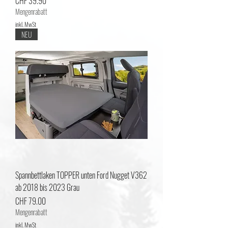
Preis
CHF 39.90
Mengenrabatt
inkl. MwSt
NEU
Spannbettlaken TOPPER unten Ford Nugget V362
ab 2018 bis 2023 Grau
Preis
CHF 79.00
Mengenrabatt
inkl. MwSt