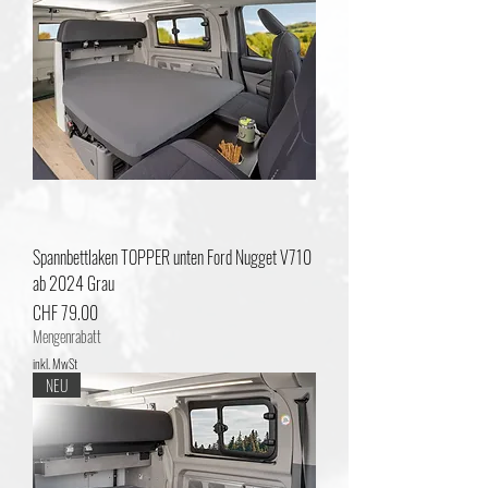
Spannbettlaken TOPPER unten Ford Nugget V710
ab 2024 Grau
Preis
CHF 79.00
Mengenrabatt
inkl. MwSt
NEU