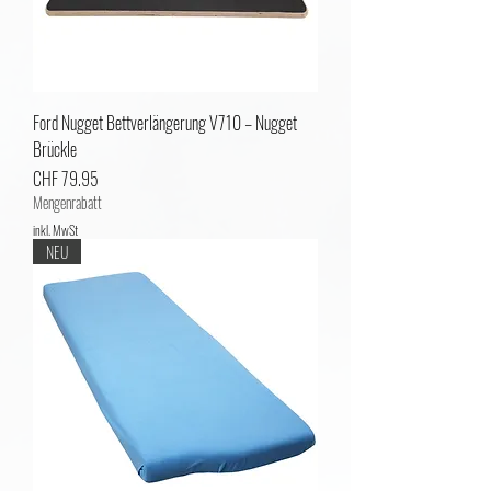
Ford Nugget Bettverlängerung V710 – Nugget
Brückle
Preis
CHF 79.95
Mengenrabatt
inkl. MwSt
NEU