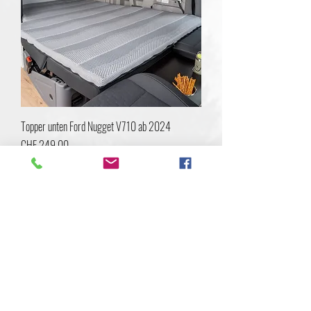
Topper unten Ford Nugget V710 ab 2024
Preis
CHF 249.00
Mengenrabatt
inkl. MwSt
NEU