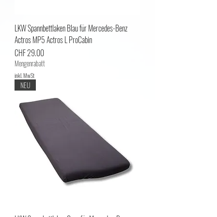
LKW Spannbettlaken Blau für Mercedes-Benz
Actros MP5 Actros L ProCabin
Preis
CHF 29.00
Mengenrabatt
inkl. MwSt
NEU