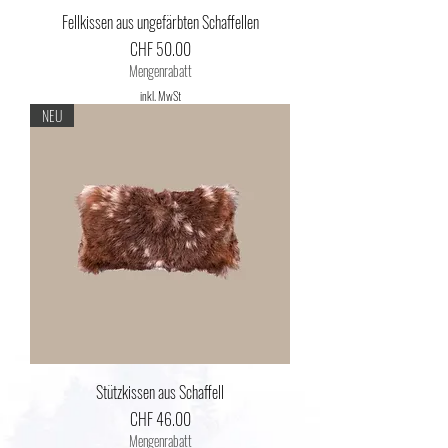
Fellkissen aus ungefärbten Schaffellen
Preis
CHF 50.00
Mengenrabatt
inkl. MwSt
NEU
Stützkissen aus Schaffell
Preis
CHF 46.00
Mengenrabatt