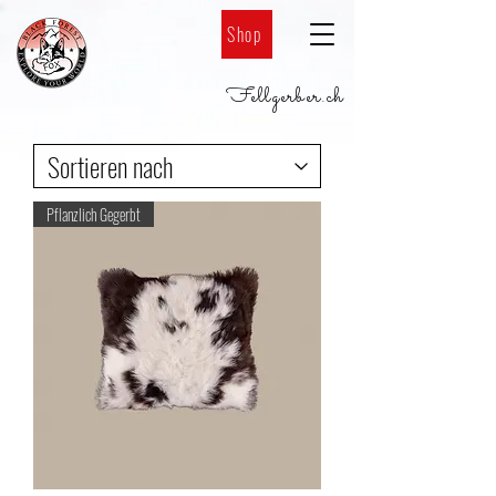
Shop
Fellgerber
.
ch
Pflanzlich Gegerbt