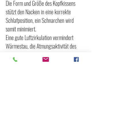
Die Form und Größe des Kopfkissens
stützt den Nacken in eine korrekte
Schlafposition, ein Schnarchen wird
somit minimiert.
Eine gute Luftzirkulation vermindert
Wärmestau, die Atmungsaktivität des
Kopfkissens ist besonders in den
Sommermonaten ein Plus.
Technisch Details
Die Form und Größe des Kopfkissens stützt den
Maße
Nacken in eine korrekte Schlafposition,
ein
Schnarchen wird somit minimiert.
30 cm x 60 cm | 30 cm x 50 cm |
Eine gute
Material
Luftzirkulation
vermindert
420 g
Wärmestau, die Atmungsaktivität des