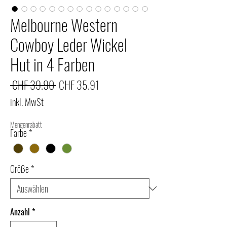
Melbourne Western
Cowboy Leder Wickel
Hut in 4 Farben
Standardpreis
Sale-
 CHF 39.90 
CHF 35.91
Preis
inkl. MwSt
Mengenrabatt
Farbe
*
Größe
*
Anzahl
*