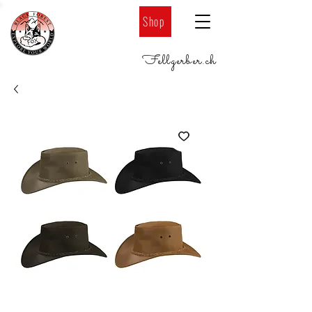
Shop
Fellgerber
.
ch